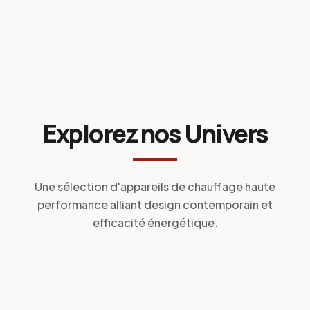
Explorez nos Univers
Une sélection d'appareils de chauffage haute
performance alliant design contemporain et
efficacité énergétique.
SUR-MESURE & TRADITION
PERFORMANCE & ENCASTREMENT
CHEMINÉES
AUTHENTIQUE & DESIGN
FOYERS
CONFORT AUTOMATISÉ
POÊLES À BOIS
TECHNIQUE & SÉCURITÉ
POÊLES À GRANULÉS
ENTRETIEN & STYLE
CONDUITS
ACCESSOIRES