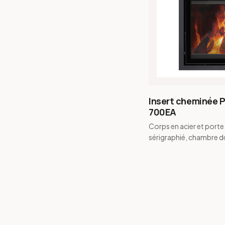
Insert cheminée P
700EA
Corps en acier et porte
sérigraphié, chambre d
combustion en vermicul
fumée conique et buse