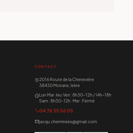
CONTACT
2016 Route de la Chenevière
location_on
38430 Moirans, Isère
Lun·Mar·Jeu·Ven : 8h30–12h / 14h–18h
schedule
Sam : 8h30–12h · Mer : Fermé
04 76 35 56 05
call
mail
jacqu.cheminees@gmail.com