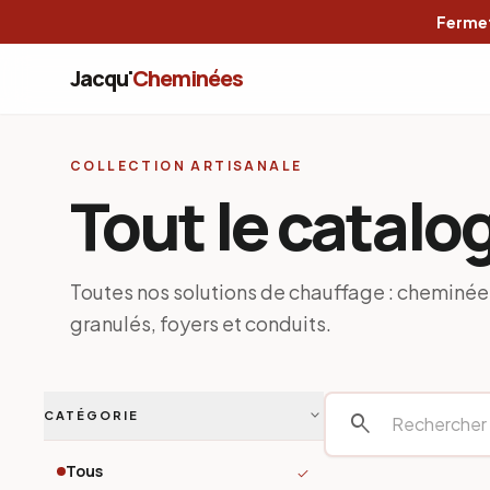
Fermet
Jacqu'
Cheminées
COLLECTION ARTISANALE
Tout le catalo
Toutes nos solutions de chauffage : cheminées
granulés, foyers et conduits.
expand_more
CATÉGORIE
search
Tous
check