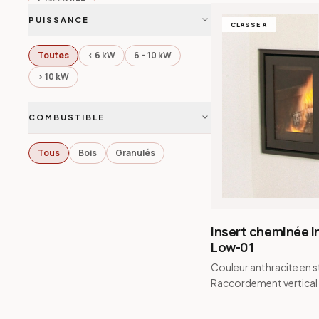
Classe A++
expand_more
PUISSANCE
CLASSE A
Toutes
< 6 kW
6 – 10 kW
> 10 kW
expand_more
COMBUSTIBLE
Tous
Bois
Granulés
Insert cheminée I
Low-01
Couleur anthracite en s
Raccordement vertical