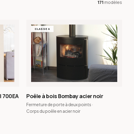
171
modèles
CLASSE A
el 700EA
Poêle à bois Bombay acier noir
Fermeture de porte à deux points ·
Corps du poêle en acier noir