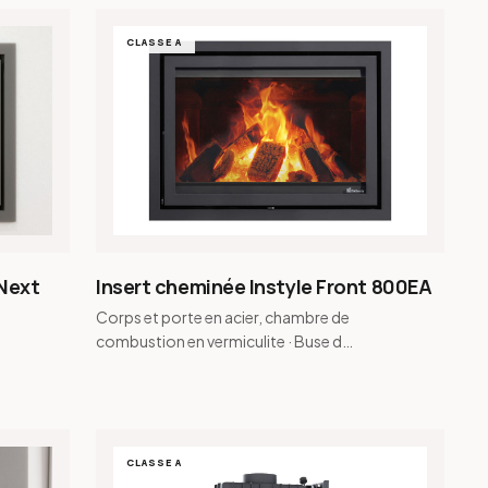
CLASSE A
 Next
Insert cheminée Instyle Front 800EA
Corps et porte en acier, chambre de
combustion en vermiculite · Buse de
fumée conique et buse de fumée
pour raccordement…
CLASSE A