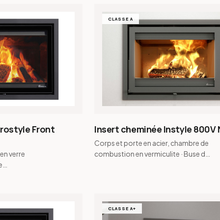
CLASSE A
rostyle Front
Insert cheminée Instyle 800V
Corps et porte en acier, chambre de
 en verre
combustion en vermiculite · Buse de
e
fumée conique et buse de fumée
ite · Buse de
pour raccordement…
 de fu…
CLASSE A+