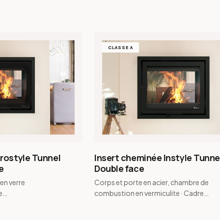
CLASSE A
rostyle Tunnel
Insert cheminée Instyle Tunn
e
Double face
 en verre
Corps et porte en acier, chambre de
e
combustion en vermiculite · Cadre
ite · Cadre
sur mesure de 12 mm à 100 mm en
 100 mm …
option