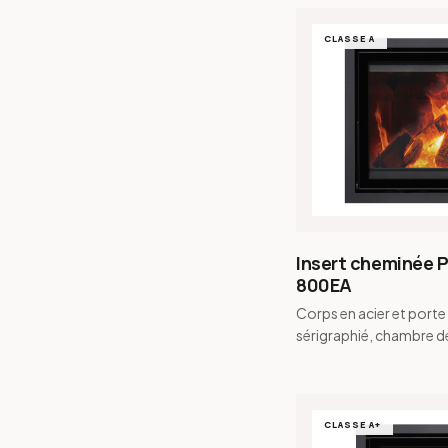
CLASSE A
Insert cheminée P
800EA
Corps en acier et porte
sérigraphié, chambre d
combustion en vermicul
fumée conique et buse
CLASSE A+