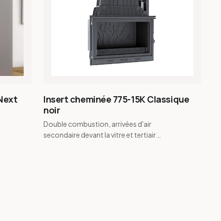
Next
Insert cheminée 775-15K Classique
noir
Double combustion, arrivées d'air
secondaire devant la vitre et tertiaire
à l'arrière · Vitre pyrolyse
autonettoyante ha…