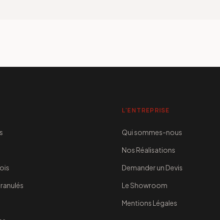
L'ENTREPRISE
s
Qui sommes-nous
Nos Réalisations
ois
Demander un Devis
Granulés
Le Showroom
Mentions Légales