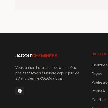
UNIVERS
JACQU'
CHEMINÉES
Cheminée
Votre artisan installateur de cheminées,
poêles et foyers à Moirans depuis plus de
Foyers
20 ans. Certifié RGE Qualibois.
Poêles à B
Poêles à 
Conduits