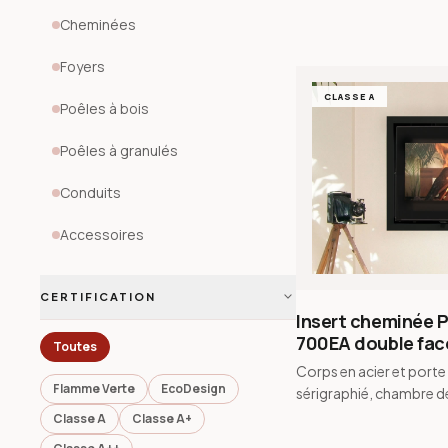
Cheminées
Foyers
CLASSE A
Poêles à bois
Poêles à granulés
Conduits
Accessoires
expand_more
CERTIFICATION
Insert cheminée P
700EA double fac
Toutes
Corps en acier et porte
Flamme Verte
EcoDesign
sérigraphié, chambre d
combustion en vermicul
Classe A
Classe A+
sur mesure de 12 mm à