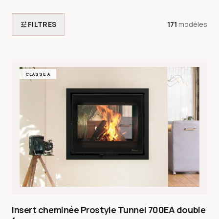
tune
FILTRES
171
modèles
CLASSE A
Insert cheminée Prostyle Tunnel 700EA double