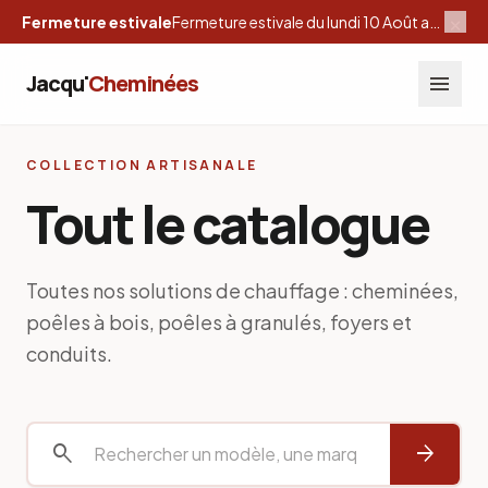
×
Fermeture estivale
Fermeture estivale du lundi 10 Août au samedi 29 Août inclus
Jacqu'
Cheminées
menu
COLLECTION ARTISANALE
Tout le catalogue
Toutes nos solutions de chauffage : cheminées,
poêles à bois, poêles à granulés, foyers et
conduits.
search
arrow_forward