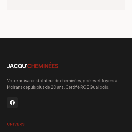
JACQU'
CHEMINÉES
Votre artisan installateur de cheminées, poêles et foyers à
Moirans depuis plus de 20 ans. Certifié RGE Qualibois.
UNIVERS