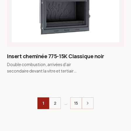
Insert cheminée 775-15K Classique noir
Double combustion, arrivées d'air
secondaire devant la vitre et tertiaire
à l'arrière · Vitre pyrolyse
autonettoyante ha…
chevron_right
1
2
…
15