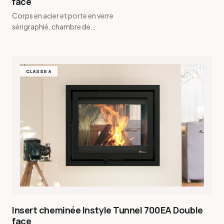
face
Corps en acier et porte en verre
sérigraphié, chambre de
combustion en vermiculite · Cadre
sur mesure de 12 mm à 100 mm …
CLASSE A
Insert cheminée Instyle Tunnel 700EA Double
face