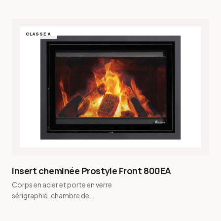
CLASSE A
Insert cheminée Prostyle Front 800EA
Corps en acier et porte en verre
sérigraphié, chambre de
combustion en vermiculite · Buse de
fumée conique et buse de fu…