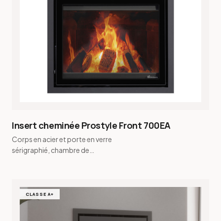
Insert cheminée Prostyle Front 700EA
Corps en acier et porte en verre
sérigraphié, chambre de
combustion en vermiculite · Buse de
fumée conique et buse de fu…
CLASSE A+