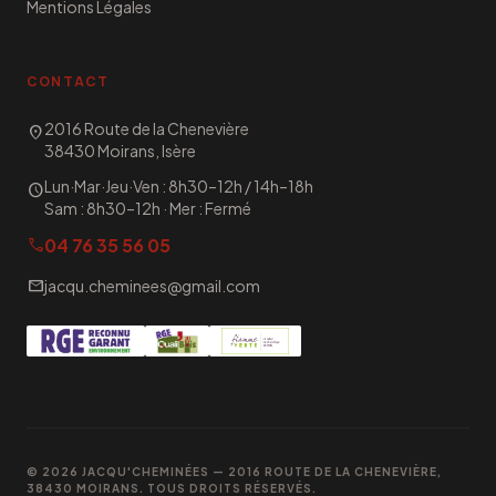
Mentions Légales
CONTACT
2016 Route de la Chenevière
location_on
38430 Moirans, Isère
Lun·Mar·Jeu·Ven : 8h30–12h / 14h–18h
schedule
Sam : 8h30–12h · Mer : Fermé
04 76 35 56 05
call
mail
jacqu.cheminees@gmail.com
© 2026 JACQU'CHEMINÉES — 2016 ROUTE DE LA CHENEVIÈRE,
38430 MOIRANS. TOUS DROITS RÉSERVÉS.