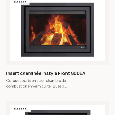
CLASSE A
Insert cheminée Instyle Front 800EA
Corps et porte en acier, chambre de
combustion en vermiculite · Buse de
fumée conique et buse de fumée
pour raccordement…
CLASSE A+