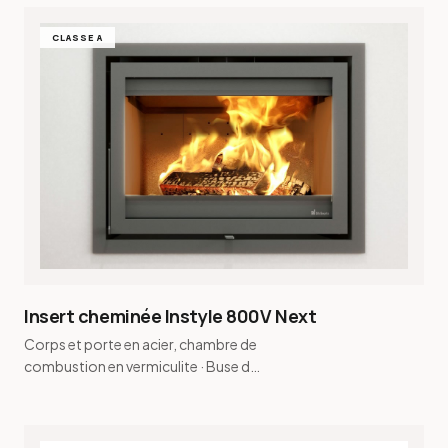
CLASSE A
Insert cheminée Instyle 800V Next
Corps et porte en acier, chambre de
combustion en vermiculite · Buse de
fumée conique et buse de fumée
pour raccordement…