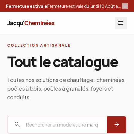
×
Fermeture estivale
Fermeture estivale du lundi 10 Août au samedi 29 Août inclus
Jacqu'
Cheminées
menu
COLLECTION ARTISANALE
Tout le catalogue
Toutes nos solutions de chauffage : cheminées,
poêles à bois, poêles à granulés, foyers et
conduits.
search
arrow_forward