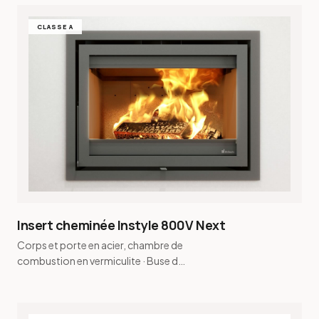
CLASSE A
Insert cheminée Instyle 800V Next
Corps et porte en acier, chambre de
combustion en vermiculite · Buse de
fumée conique et buse de fumée
pour raccordement…