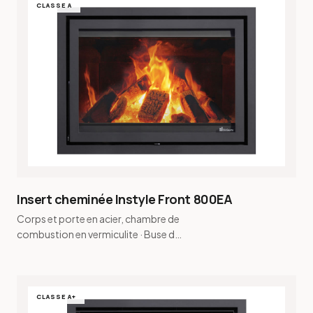
CLASSE A
Insert cheminée Instyle Front 800EA
Corps et porte en acier, chambre de
combustion en vermiculite · Buse de
fumée conique et buse de fumée
pour raccordement…
CLASSE A+