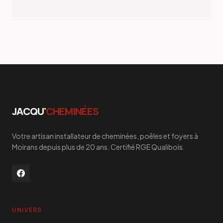
JACQU'
CHEMINÉES
Votre artisan installateur de cheminées, poêles et foyers à
Moirans depuis plus de 20 ans. Certifié RGE Qualibois.
UNIVERS