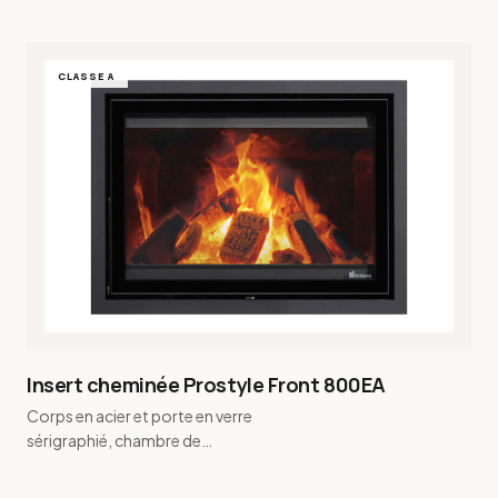
CLASSE A
Insert cheminée Prostyle Front 800EA
Corps en acier et porte en verre
sérigraphié, chambre de
combustion en vermiculite · Buse de
fumée conique et buse de fu…