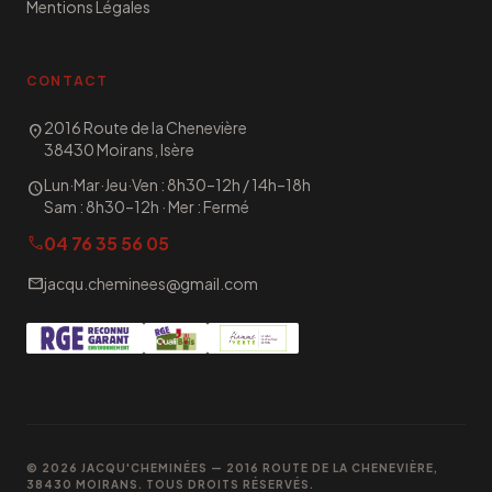
Mentions Légales
CONTACT
2016 Route de la Chenevière
location_on
38430 Moirans, Isère
Lun·Mar·Jeu·Ven : 8h30–12h / 14h–18h
schedule
Sam : 8h30–12h · Mer : Fermé
04 76 35 56 05
call
mail
jacqu.cheminees@gmail.com
© 2026 JACQU'CHEMINÉES — 2016 ROUTE DE LA CHENEVIÈRE,
38430 MOIRANS. TOUS DROITS RÉSERVÉS.