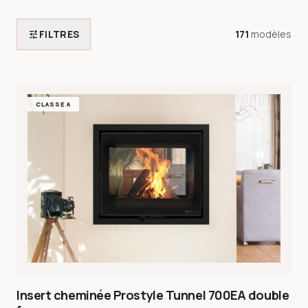
tune
FILTRES
171
modèles
CLASSE A
Insert cheminée Prostyle Tunnel 700EA double