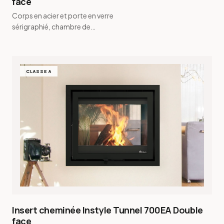
face
Corps en acier et porte en verre
sérigraphié, chambre de
combustion en vermiculite · Cadre
sur mesure de 12 mm à 100 mm …
CLASSE A
Insert cheminée Instyle Tunnel 700EA Double
face