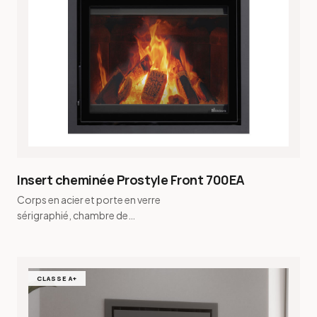
Insert cheminée Prostyle Front 700EA
Corps en acier et porte en verre
sérigraphié, chambre de
combustion en vermiculite · Buse de
fumée conique et buse de fu…
CLASSE A+