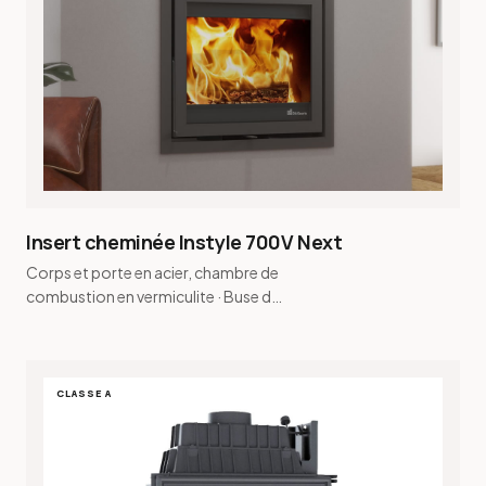
Insert cheminée Instyle 700V Next
Corps et porte en acier, chambre de
combustion en vermiculite · Buse de
fumée conique et buse de fumée
pour raccordement…
CLASSE A