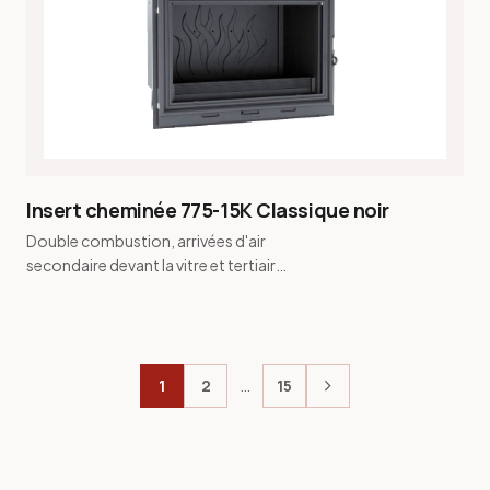
Insert cheminée 775-15K Classique noir
Double combustion, arrivées d'air
secondaire devant la vitre et tertiaire
à l'arrière · Vitre pyrolyse
autonettoyante ha…
chevron_right
1
2
…
15